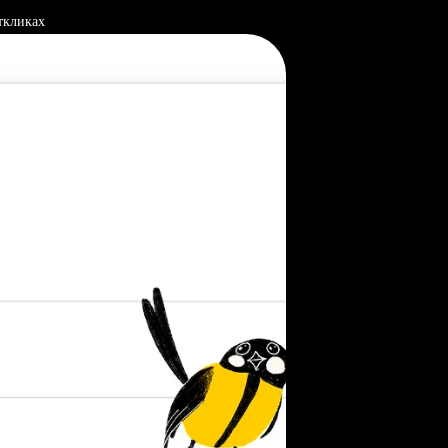
ткликах