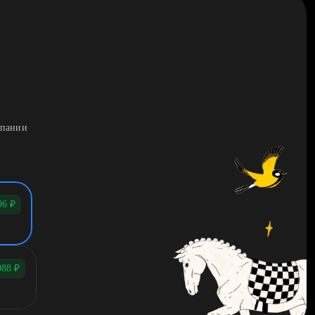
мпании
96
₽
088
₽