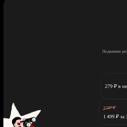
Поднимем рез
279
₽
в н
3 587
₽
1 499
₽
за 