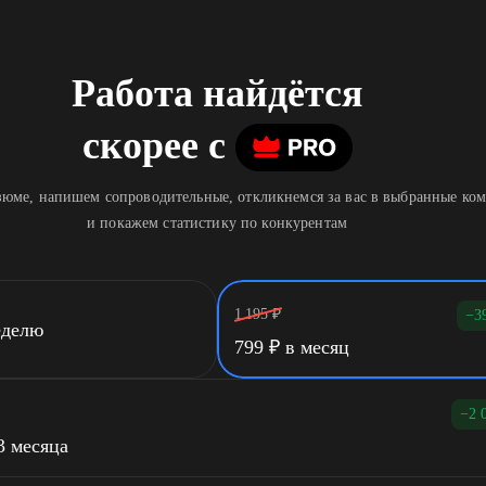
Работа найдётся
скорее
c
юме, напишем сопроводительные, откликнемся за вас в выбранные ко
и покажем статистику по конкурентам
1 195
₽
−3
еделю
799
₽
в месяц
−2 
3 месяца