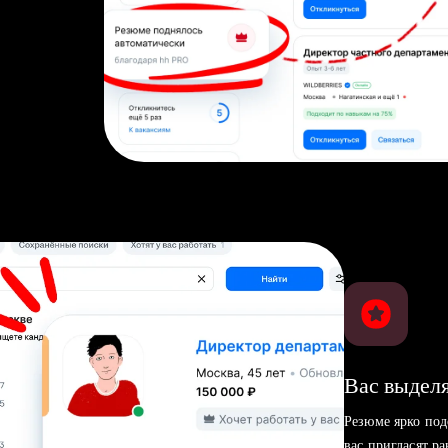
Вас выделя
Резюме ярко под
вас пригласят р