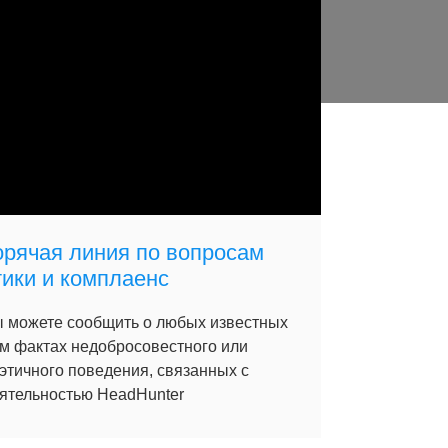
орячая линия по вопросам
тики и комплаенс
 можете сообщить о любых известных
м фактах недобросовестного или
этичного поведения, связанных с
ятельностью HeadHunter