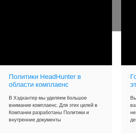
Политики HeadHunter в
Г
области комплаенс
э
В Хэдхантер мы уделяем большое
Вы
внимание комплаенс. Для этих целей в
ва
Компании разработаны Политики и
не
внутренние документы
де