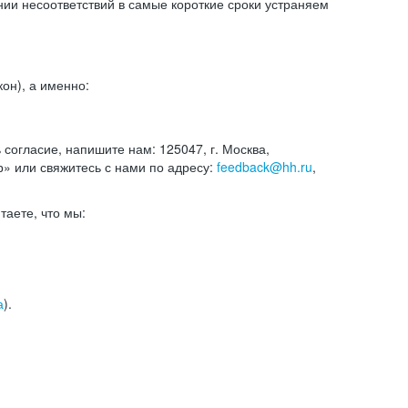
и несоответствий в самые короткие сроки устраняем
он), а именно:
ь согласие, напишите нам: 125047, г. Москва,
р» или свяжитесь с нами по адресу:
feedback@hh.ru
,
итаете, что мы:
а
).