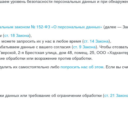
аем уровень безопасности персональных данных и при обнаружени
альным законом №
152-ФЗ
«О персональных данных»
(далее — Зак
м (
ст. 18 Закона
),
можете запросить их у нас в любое время (
ст. 14 Закона
),
абатываем данные с вашего согласия (
ст. 9 Закона
). Чтобы отозват
верской, 2-я Брестская улица, дом 48, помещ. 25, ООО «Хэдханте
ние обработки или возражение против обработки.
далить их самостоятельно либо
попросить нас об этом
. Если вы сч
ки данных или требование об ограничении обработки (
ст. 21 Закон