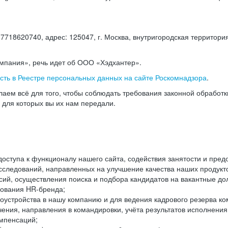
18620740, адрес: 125047, г. Москва, внутригородская территория
омпания», речь идет об ООО «Хэдхантер».
есть в Реестре персональных данных на сайте Роскомнадзора
.
аем всё для того, чтобы соблюдать требования законной обработ
, для которых вы их нам передали.
ступа к функционалу нашего сайта, содействия занятости и пред
следований, направленных на улучшение качества наших продуктов
ий, осуществления поиска и подбора кандидатов на вакантные дол
ования HR-бренда;
оустройства в нашу компанию и для ведения кадрового резерва ко
чения, направления в командировки, учёта результатов исполнени
омпенсаций;