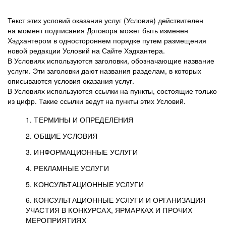
Текст этих условий оказания услуг (Условия) действителен
на момент подписания Договора может быть изменен
Хэдхантером в одностороннем порядке путем размещения
новой редакции Условий на Сайте Хэдхантера.
В Условиях используются заголовки, обозначающие название
услуги. Эти заголовки дают названия разделам, в которых
описываются условия оказания услуг.
В Условиях используются ссылки на пункты, состоящие только
из цифр. Такие ссылки ведут на пункты этих Условий.
1. ТЕРМИНЫ И ОПРЕДЕЛЕНИЯ
2. ОБЩИЕ УСЛОВИЯ
3. ИНФОРМАЦИОННЫЕ УСЛУГИ
1.1. Хэдхантер, или
Хэдхантер, ООО
4. РЕКЛАМНЫЕ УСЛУГИ
HeadHunter, или
«Хэдхантер», ИНН
2.1. Типы и статусы регистрации
5. КОНСУЛЬТАЦИОННЫЕ УСЛУГИ
Исполнитель
7718620740, адрес:
Типы регистрации
3.1. Предоставление доступа к базе данных
2.2. Активация услуг
6. КОНСУЛЬТАЦИОННЫЕ УСЛУГИ И ОРГАНИЗАЦИЯ
125047, г. Москва,
резюме с предложениями Соискателей
Описание и активация
УЧАСТИЯ В КОНКУРСАХ, ЯРМАРКАХ И ПРОЧИХ
2.1.1. Заказчику может быть присвоен один
4.0. Общие условия оказания рекламных услуг
внутригородская
о трудоустройстве с возможностью просмотра
МЕРОПРИЯТИЯХ
из Типов регистраций.
территория
4.0.1. Хэдхантер оказывает Заказчику услугу