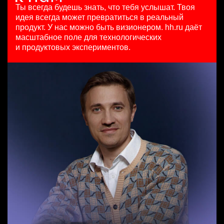
HeadHunter::Коммерческий департамент
111800 - 186500 ₽
29 июл. 2026
Ты всегда будешь знать, что тебя услышат.
Твоя
сегодня
Ярославль
450000 ₽
идея всегда может превратиться в реальный
150000 ₽
Москва
продукт.
У нас можно быть визионером. hh.ru даёт
Ярославль
масштабное поле для технологических
Менеджер по продажам крупному бизнесу
и продуктовых экспериментов.
HeadHunter::Телефонные продажи
Тренер по развитию компетенций продаж
29 июл. 2026
HeadHunter::Коммерческий департамент
з/п не указана
20 июл. 2026
Ташкент
з/п не указана
Ярославль