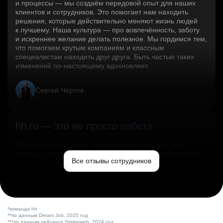
и процессы — мы создаём передовой опыт для наших
клиентов и сотрудников. Это помогает нам находить
решения, которые действительно меняют жизнь людей
к лучшему. Наша культура — про вовлечённость, заботу
и искреннее желание делать полезное. Мы гордимся тем,
что помогаем крутым компаниям и классным
специалистам находить друг друга. Быть частью таких
изменений по‑настоящему вдохновляет.
Сергей Чертов
hh.ru — это не просто работа
Это эмпатичные люди, заслуженные победы и дух
свободы. Мы помогаем миру и создаём лучший сервис
Все отзывы сотрудников
по поиску работы в стране.
Ольга Емельянова
*команда hh
**по данным Dream Job, 2025 год
***по данным рейтинга Similarweb, 2024 год