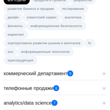
все отделы
продукты и проекты
разработка
развитие бизнеса и продажи
тестирование
дизайн
клиентский сервис
аналитика
финансы
информационная безопасность
маркетинг
корпоративное развитие рынков и капиталов
hr
axo
информационные технологии
юриспруденция
коммерческий департамент
9
Key Account Manager (EdTech)
телефонные продажи
8
HeadHunter::Коммерческий департамент
сегодня
Менеджер по продажам B2B
analytics/data science
150000 ₽
7
HeadHunter::Телефонные продажи
Нижний Новгород