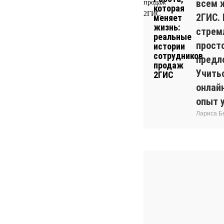
всем 
2ГИС.
стрем
прост
предл
Учитьс
онлай
опыт 
Лариса Б