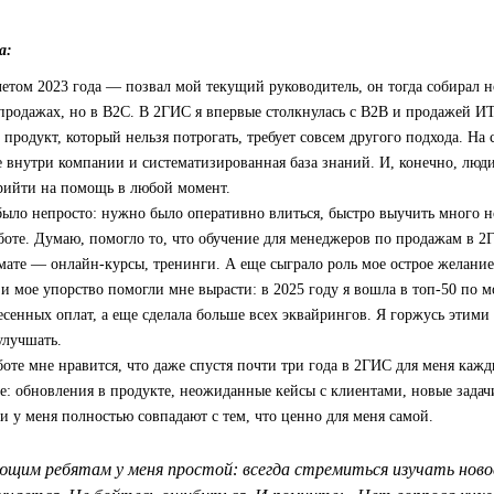
а:
етом 2023 года — позвал мой текущий руководитель, он тогда собирал н
 продажах, но в B2C. В 2ГИС я впервые столкнулась с B2B и продажей ИТ
продукт, который нельзя потрогать, требует совсем другого подхода. На 
 внутри компании и систематизированная база знаний. И, конечно, люди
прийти на помощь в любой момент.
было непросто: нужно было оперативно влиться, быстро выучить много 
боте. Думаю, помогло то, что обучение для менеджеров по продажам в 
ате — онлайн-курсы, тренинги. А еще сыграло роль мое острое желание 
 и мое упорство помогли мне вырасти: в 2025 году я вошла в топ‑50 по 
есенных оплат, а еще сделала больше всех эквайрингов. Я горжусь этими
улучшать.
боте мне нравится, что даже спустя почти три года в 2ГИС для меня кажд
е: обновления в продукте, неожиданные кейсы с клиентами, новые задач
 у меня полностью совпадают с тем, что ценно для меня самой.
щим ребятам у меня простой: всегда стремиться изучать новое 