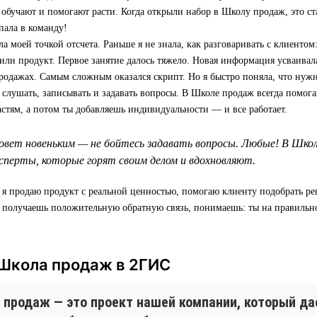
 обучают и помогают расти. Когда открыли набор в Школу продаж, это ст
пала в команду!
а моей точкой отсчета. Раньше я не знала, как разговаривать с клиентом:
 или продукт. Первое занятие далось тяжело. Новая информация усваивала
родажах. Самым сложным оказался скрипт. Но я быстро поняла, что нуж
т слушать, записывать и задавать вопросы. В Школе продаж всегда помога
астям, а потом ты добавляешь индивидуальности — и все работает.
овет новеньким — не бойтесь задавать вопросы. Любые! В Шко
перты, которые горят своим делом и вдохновляют.
 я продаю продукт с реальной ценностью, помогаю клиенту подобрать р
а получаешь положительную обратную связь, понимаешь: ты на правильн
 Школа продаж в 2ГИС
 продаж — это проект нашей компании, который д