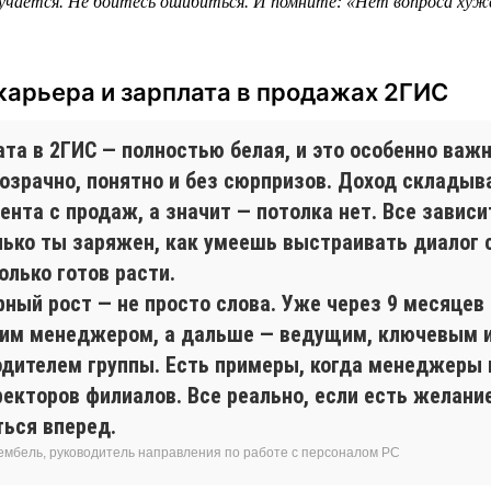
учается. Не бойтесь ошибиться. И помните: «Нет вопроса хуж
карьера и зарплата в продажах 2ГИС
та в 2ГИС — полностью белая, и это особенно важн
розрачно, понятно и без сюрпризов. Доход складыв
ента с продаж, а значит — потолка нет. Все зависит
лько ты заряжен, как умеешь выстраивать диалог 
олько готов расти.
рный рост — не просто слова. Уже через 9 месяцев
им менеджером, а дальше — ведущим, ключевым 
одителем группы. Есть примеры, когда менеджеры
екторов филиалов. Все реально, если есть желание
ться вперед.
ембель, руководитель направления по работе с персоналом РС