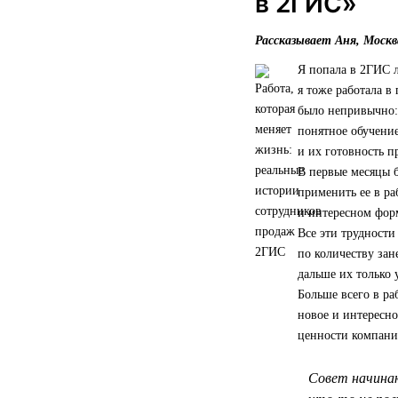
в 2ГИС»
Рассказывает Аня, Москв
Я попала в 2ГИС л
я тоже работала в
было непривычно: 
понятное обучение
и их готовность 
В первые месяцы 
применить ее в ра
и интересном форм
Все эти трудности
по количеству зан
дальше их только 
Больше всего в ра
новое и интересно
ценности компании
Совет начинаю