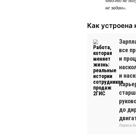
что-то не пол
не задан».
Как устроена 
Зарпла
все п
и проц
наско
и наск
Карье
старш
руков
до дир
двига
Лариса Б