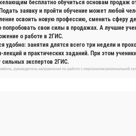
желающим бесплатно обучиться основам продаж о
 Подать заявку и пройти обучение может любой чел
ление освоить новую профессию, сменить сферу де
о попробовать свои силы в продажах. А лучшие уче
ожение о работе в 2ГИС.
я удобно: занятия длятся всего три недели и прох
н-лекций и практических заданий. При этом учени
у сильных экспертов 2ГИС.
ембель, руководитель направления по работе с персоналом региональной се