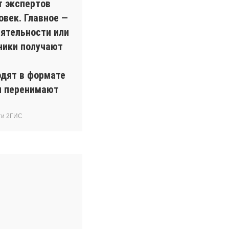
т экспертов
овек. Главное —
ятельности или
ники получают
одят в формате
ки перенимают
ти 2ГИС