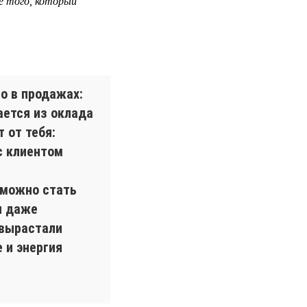
е того, который
о в продажах:
ается из оклада
 от тебя:
с клиентом
 можно стать
и даже
 вырастали
 и энергия