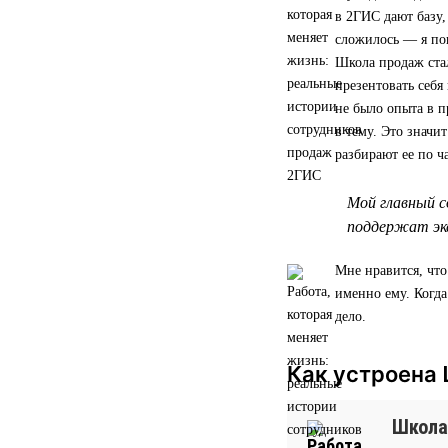
в 2ГИС дают базу,
сложилось — я по
Школа продаж стал
презентовать себя
не было опыта в п
в тему. Это значи
разбирают ее по ч
Мой главный с
поддержат экс
Мне нравится, что
именно ему. Когд
дело.
Как устроена
Школа